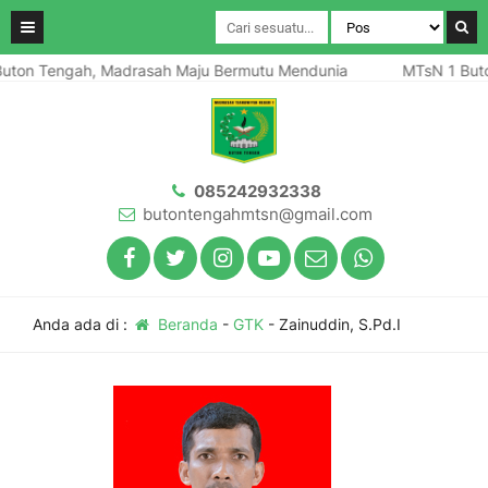
ton Tengah, Madrasah Maju Bermutu Mendunia
MTsN 1 Buto
085242932338
butontengahmtsn@gmail.com
Anda ada di :
Beranda
-
GTK
-
Zainuddin, S.Pd.I