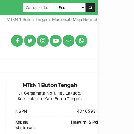
MTsN 1 Buton Tengah, Madrasah Maju Bermutu Mendunia
M
un pada Hari Amal Bakti ke-80 Tahun 2026
MTsN 1 Buton Tengah
Jl. Gersamata No 1, Kel. Lakudo,
Kec. Lakudo, Kab. Buton Tengah
NSPN
40405931
Kepala
Hasyim, S.Pd
Madrasah