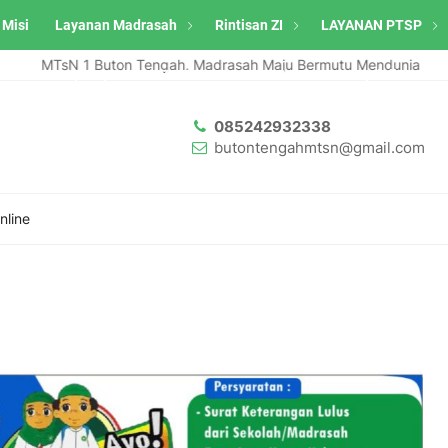
 Misi
Layanan Madrasah
Rintisan ZI
LAYANAN PTSP
MTsN 1 Buton Tengah, Madrasah Maju Bermutu Mendunia
ah Raih Penghargaan SATYALENCANA KARYA SATYA Pengabdian 20 Tah
085242932338
butontengahmtsn@gmail.com
line