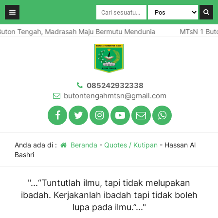
uton Tengah, Madrasah Maju Bermutu Mendunia
MTsN 1 Buto
085242932338
butontengahmtsn@gmail.com
Anda ada di :
Beranda
-
Quotes / Kutipan
-
Hassan Al
Bashri
"...“Tuntutlah ilmu, tapi tidak melupakan
ibadah. Kerjakanlah ibadah tapi tidak boleh
lupa pada ilmu.”..."