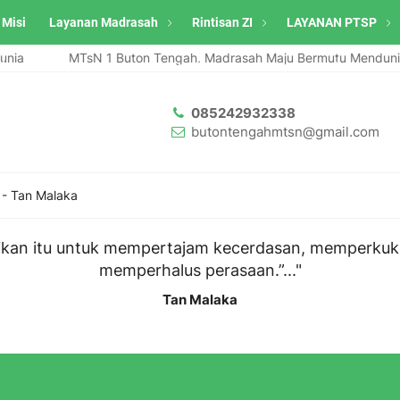
 Misi
Layanan Madrasah
Rintisan ZI
LAYANAN PTSP
nia
MTsN 1 Buton Tengah, Madrasah Maju Bermutu Mendunia
ah Raih Penghargaan SATYALENCANA KARYA SATYA Pengabdian 20 Tah
085242932338
butontengahmtsn@gmail.com
-
Tan Malaka
idikan itu untuk mempertajam kecerdasan, memperku
memperhalus perasaan.”..."
Tan Malaka