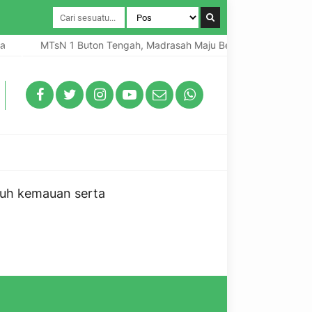
MTsN 1 Buton Tengah, Madrasah Maju Bermutu Mendunia
un pada Hari Amal Bakti ke-80 Tahun 2026
kuh kemauan serta