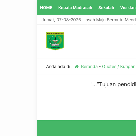
HOME
Kepala Madrasah
Sekolah
Visi dan
MTsN 1 Buton Tengah, Madrasah Maju Bermutu Mendu
Jumat, 07-08-2026
Guru Madrasah Tsanawiyah Negeri 1 Buton Teng
Anda ada di :
Beranda
-
Quotes / Kutipan
"...“Tujuan pend