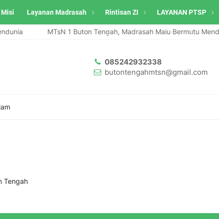
 Misi
Layanan Madrasah
Rintisan ZI
LAYANAN PTSP
ndunia
MTsN 1 Buton Tengah, Madrasah Maju Bermutu Mendu
ah Raih Penghargaan SATYALENCANA KARYA SATYA Pengabdian 20 Tah
085242932338
butontengahmtsn@gmail.com
Alam
n Tengah