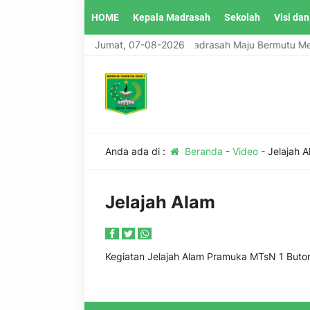
HOME
Kepala Madrasah
Sekolah
Visi dan
MTsN 1 Buton Tengah, Madrasah Maju Bermutu Me
Jumat, 07-08-2026
Guru Madrasah Tsanawiyah Negeri 1 Buton Teng
Anda ada di :
Beranda
-
Video
-
Jelajah 
Jelajah Alam
Kegiatan Jelajah Alam Pramuka MTsN 1 Buto