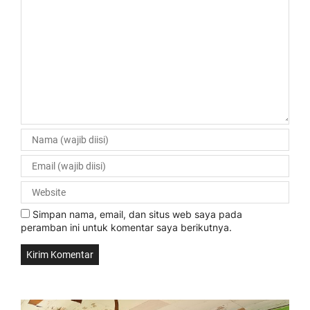
Simpan nama, email, dan situs web saya pada
peramban ini untuk komentar saya berikutnya.