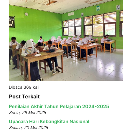
Dibaca 369 kali
Post Terkait
Penilaian Akhir Tahun Pelajaran 2024-2025
Senin, 26 Mei 2025
Upacara Hari Kebangkitan Nasional
Selasa, 20 Mei 2025