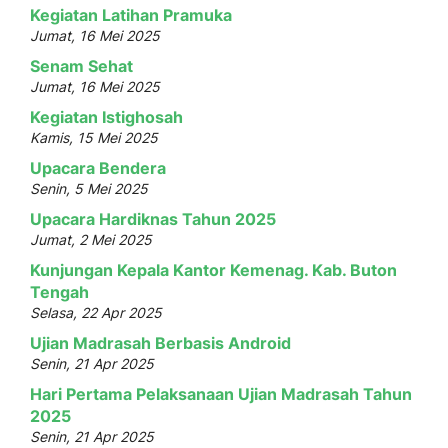
Kegiatan Latihan Pramuka
Jumat, 16 Mei 2025
Senam Sehat
Jumat, 16 Mei 2025
Kegiatan Istighosah
Kamis, 15 Mei 2025
Upacara Bendera
Senin, 5 Mei 2025
Upacara Hardiknas Tahun 2025
Jumat, 2 Mei 2025
Kunjungan Kepala Kantor Kemenag. Kab. Buton
Tengah
Selasa, 22 Apr 2025
Ujian Madrasah Berbasis Android
Senin, 21 Apr 2025
Hari Pertama Pelaksanaan Ujian Madrasah Tahun
2025
Senin, 21 Apr 2025