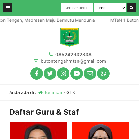
n Tengah, Madrasah Maju Bermutu Mendunia
MTsN 1 Buton T
085242932338
butontengahmtsn@gmail.com
Anda ada di :
Beranda
-
GTK
Daftar Guru & Staf